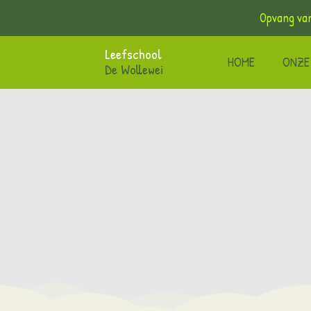
Opvang van
Leefschool
HOME
ONZE
De Wollewei